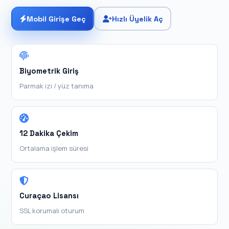
Mobil Girişe Geç
Hızlı Üyelik Aç
Biyometrik Giriş
Parmak izi / yüz tanıma
12 Dakika Çekim
Ortalama işlem süresi
Curaçao Lisansı
SSL korumalı oturum