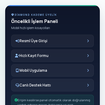
DIAMOND KADEME ÜYELIK
Öncelikli İşlem Paneli
Mobil hızlı işlem kısayolları
Resmî Üye Girişi
Hızlı Kayıt Formu
Mobil Uygulama
Canlı Destek Hattı
Erişim kesilirse panel otomatik olarak doğrulanmış
yedek adrese geçer; bakiyeniz ve açık