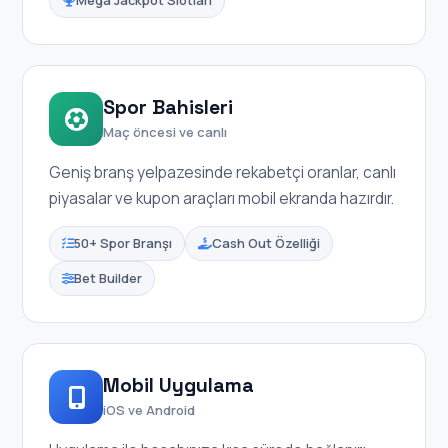
Mega Jackpot Slotları
Spor Bahisleri
Maç öncesi ve canlı
Geniş branş yelpazesinde rekabetçi oranlar, canlı
piyasalar ve kupon araçları mobil ekranda hazırdır.
50+ Spor Branşı
Cash Out Özelliği
Bet Builder
Mobil Uygulama
iOS ve Android