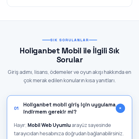
SIK SORULANLAR
Holiganbet Mobil ile İlgili Sık
Sorular
Giriş adımı, lisans, ödemeler ve oyun akışı hakkında en
çok merak edilen konuların kısa yanıtları.
Holiganbet mobil giriş için uygulama
+
01
indirmem gerekir mi?
Hayır;
Mobil Web Uyumlu
arayüz sayesinde
tarayıcıdan hesabınıza doğrudan bağlanabilirsiniz.