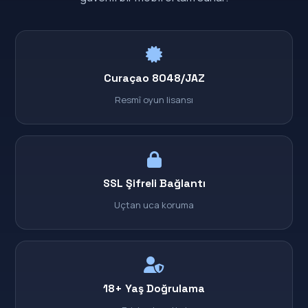
Curaçao 8048/JAZ
Resmî oyun lisansı
SSL Şifreli Bağlantı
Uçtan uca koruma
18+ Yaş Doğrulama