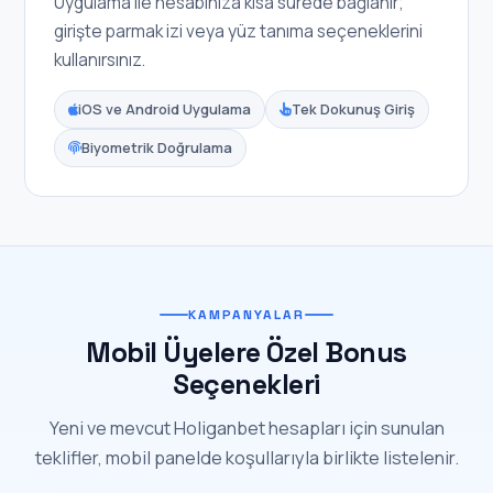
Uygulama ile hesabınıza kısa sürede bağlanır;
girişte parmak izi veya yüz tanıma seçeneklerini
kullanırsınız.
iOS ve Android Uygulama
Tek Dokunuş Giriş
Biyometrik Doğrulama
KAMPANYALAR
Mobil Üyelere Özel Bonus
Seçenekleri
Yeni ve mevcut Holiganbet hesapları için sunulan
teklifler, mobil panelde koşullarıyla birlikte listelenir.