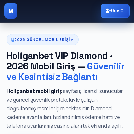
M
Üye Ol
2026 GÜNCEL MOBIL ERIŞIM
Holiganbet VIP Diamond ·
2026 Mobil Giriş —
Güvenilir
ve Kesintisiz Bağlantı
Holiganbet mobil giriş
sayfası; lisanslı sunucular
ve güncel güvenlik protokolüyle çalışan,
doğrulanmış resmi erişim noktasıdır. Diamond
kademe avantajları, hızlandırılmış ödeme hattı ve
telefona uyarlanmış casino alanı tek ekranda açılır.