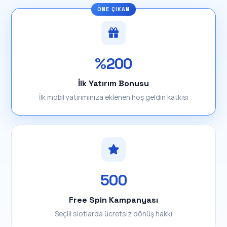
%200
İlk Yatırım Bonusu
İlk mobil yatırımınıza eklenen hoş geldin katkısı
500
Free Spin Kampanyası
Seçili slotlarda ücretsiz dönüş hakkı