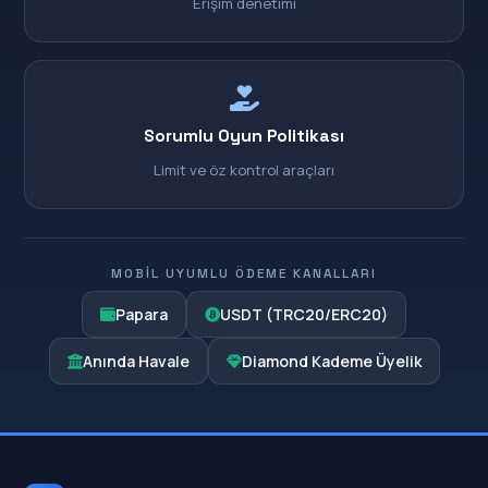
Erişim denetimi
Sorumlu Oyun Politikası
Limit ve öz kontrol araçları
MOBIL UYUMLU ÖDEME KANALLARI
Papara
USDT (TRC20/ERC20)
Anında Havale
Diamond Kademe Üyelik