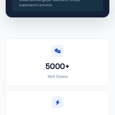
kuponlarınız korunur.
5000+
Slot Oyunu