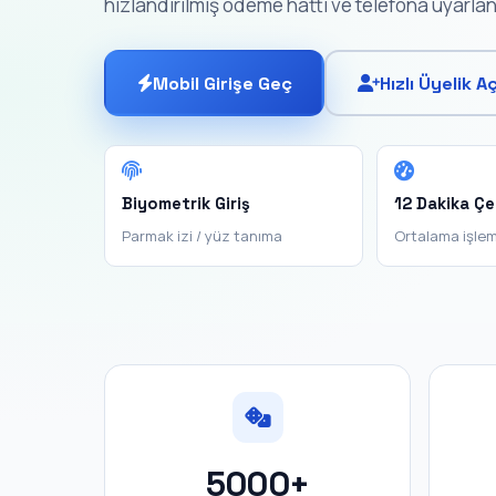
hızlandırılmış ödeme hattı ve telefona uyarlan
Mobil Girişe Geç
Hızlı Üyelik A
Biyometrik Giriş
12 Dakika Çe
Parmak izi / yüz tanıma
Ortalama işlem
5000+