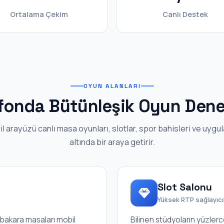
Ortalama Çekim
Canlı Destek
OYUN ALANLARI
fonda Bütünleşik Oyun Den
 arayüzü canlı masa oyunları, slotlar, spor bahisleri ve uyg
altında bir araya getirir.
Slot Salonu
Yüksek RTP sağlayıcı
 bakara masaları mobil
Bilinen stüdyoların yüzlerce