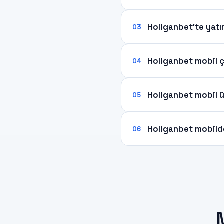
Holiganbet’te yatır
03
Holiganbet mobil ç
04
Holiganbet mobil ü
05
Holiganbet mobilde 
06
M