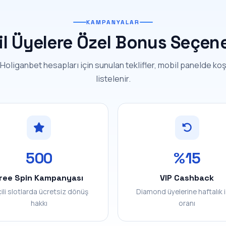
KAMPANYALAR
l Üyelere Özel Bonus Seçene
Holiganbet hesapları için sunulan teklifler, mobil panelde koşul
listelenir.
500
%15
ree Spin Kampanyası
VIP Cashback
ili slotlarda ücretsiz dönüş
Diamond üyelerine haftalık 
hakkı
oranı