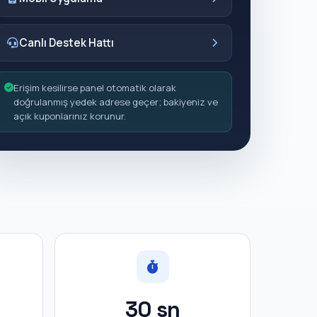
Canlı Destek Hattı
Erişim kesilirse panel otomatik olarak
doğrulanmış yedek adrese geçer; bakiyeniz ve
açık kuponlarınız korunur.
30 sn