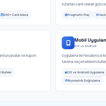
tutarları canlı olarak güncel
200+ Canlı Masa
Pragmatic Play
Hack
Mobil Uygula
iOS ve Android
nlı piyasalar ve kupon
Uygulama ile hesabınıza kıs
tanıma seçeneklerini kullan
t Builder
iOS ve Android Uygulama
Biyometrik Doğrulama