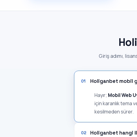
Holi
Giriş adımı, lisa
Holiganbet mobil g
01
Hayır;
Mobil Web 
için karanlık tema 
kesilmeden sürer.
Holiganbet hangi l
02