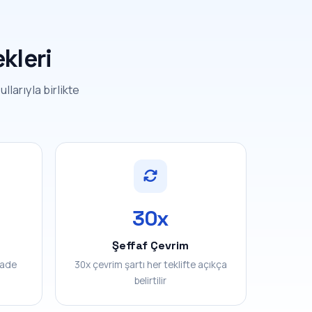
kleri
larıyla birlikte
30x
Şeffaf Çevrim
iade
30x çevrim şartı her teklifte açıkça
belirtilir