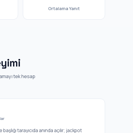
Ortalama Yanıt
eyimi
ulamayı tek hesap
lar
 başlığı tarayıcıda anında açılır; jackpot