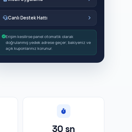
Canlı Destek Hattı
Erişim kesilirse panel otomatik olarak
doğrulanmış yedek adrese geçer; bakiyeniz ve
açık kuponlarınız korunur.
30 sn