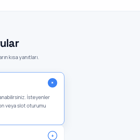
rular
ın kısa yanıtları.
+
abilirsiniz. İsteyenler
pon veya slot oturumu
+