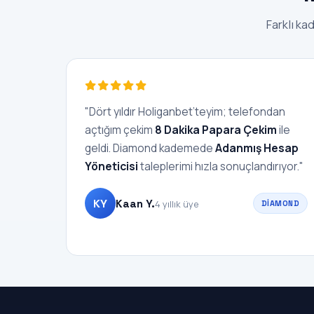
Farklı ka
"Dört yıldır Holiganbet’teyim; telefondan
açtığım çekim
8 Dakika Papara Çekim
ile
geldi. Diamond kademede
Adanmış Hesap
Yöneticisi
taleplerimi hızla sonuçlandırıyor."
KY
Kaan Y.
4 yıllık üye
DIAMOND