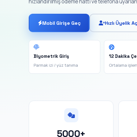
hızlandırılmış ödeme hattı ve telefona uyarlan
Mobil Girişe Geç
Hızlı Üyelik A
Biyometrik Giriş
12 Dakika Çe
Parmak izi / yüz tanıma
Ortalama işlem
5000+