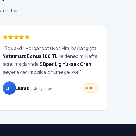
a notları.
"Beş aydır Holiganbet üyesiyim; başlangıçta
Yatırımsız Bonus 100 TL
ile denedim. Hafta
sonu maçlarında
Süper Lig Yüksek Oran
seçenekleri mobilde önüme geliyor."
BT
Burak T.
5 aylık üye
GOLD