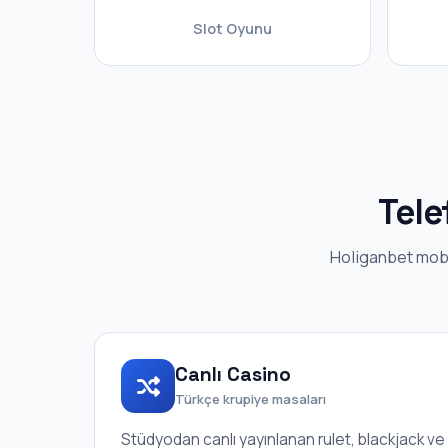
Slot Oyunu
Tele
Holiganbet mobil
Canlı Casino
Türkçe krupiye masaları
Stüdyodan canlı yayınlanan rulet, blackjack ve