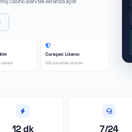
mış casino alanı tek ekranda açılır.
ç
kim
Curaçao Lisansı
 süresi
SSL korumalı oturum
12 dk
7/24