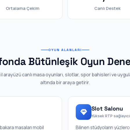
Ortalama Çekim
Canlı Destek
OYUN ALANLARI
fonda Bütünleşik Oyun Den
 arayüzü canlı masa oyunları, slotlar, spor bahisleri ve uyg
altında bir araya getirir.
Slot Salonu
Yüksek RTP sağlayıcı
 bakara masaları mobil
Bilinen stüdyoların yüzlerce