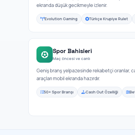
ekranda düşük gecikmeyle izlenir.
Evolution Gaming
Türkçe Krupiye Rulet
Spor Bahisleri
Maç öncesi ve canlı
Geniş branş yelpazesinde rekabetçi oranlar, ca
araçları mobil ekranda hazırdır.
50+ Spor Branşı
Cash Out Özelliği
Be