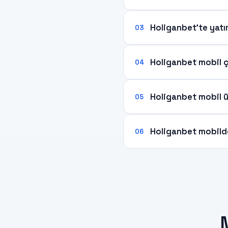
Holiganbet’te yatır
03
Holiganbet mobil ç
04
Holiganbet mobil ü
05
Holiganbet mobilde 
06
M