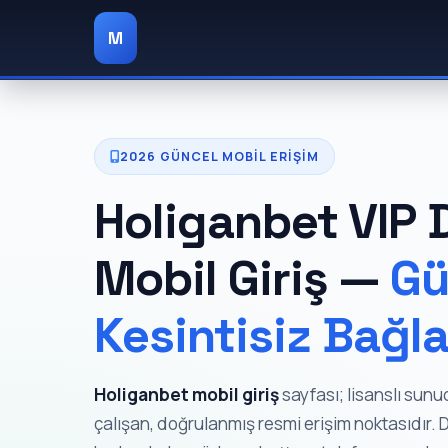
M
2026 GÜNCEL MOBIL ERIŞIM
Holiganbet VIP 
Mobil Giriş —
Gü
Kesintisiz Bağla
Holiganbet mobil giriş
sayfası; lisanslı sunu
çalışan, doğrulanmış resmi erişim noktasıdır.